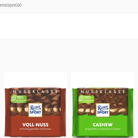
ension
(0)