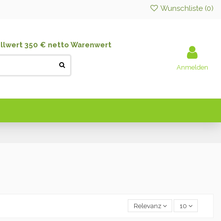
Wunschliste (
0
)
llwert 350 € netto Warenwert
Anmelden
Relevanz
10