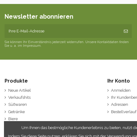
Newsletter abonnieren
Sie können Ihr Einverständnis jederzeit widerrufen. Unsere Kontaktdaten finden
Sie u. a. im Impressum.
Produkte
Ihr Konto
Neue Artikel
Anmelden
Verkaufshits
Ihr Kundenber
Süßwaren
Adressen
Getränke
Bestellverlauf
Biere
Spirituosen
Um Ihnen das bestmögliche Kundenerlebnis zu bieten, nutzt die
Wein / Sekt
Indem Sie diese Seite nutzen, erklären Sie sich mit der Verwendung vo