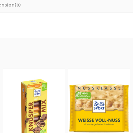
ension
(0)