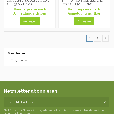
Jack Daniel´s Coca Cola 10%
Smirnoff Ice Black Guarana
24 x 330ml DPG
10% 12 x 250ml DPG
Händlerpreise nach
Händlerpreise nach
Anmeldung sichtbar
Anmeldung sichtbar
Anzeigen
Anzeigen
1
2
Spirituosen
Mixgetränke
Newsletter abonnieren
Sie können Ihr Einverständnis jederzeit widerrufen. Unsere Kontaktdaten finden
Sie u. a. im Impressum.