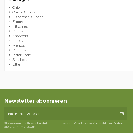
Chio
Chupa Chups
Fisherman´s Friend
Funny
Hitschies
Katjes
Knoppers
Lorenz
Mentos
Pringles
Ritter Sport
Sonstiges
Ültje
Newsletter abonnieren
Sie können Ihr Einverständnis jederzeit widerrufen. Unsere Kontaktdaten finden
Sie u. a. im Impressum.