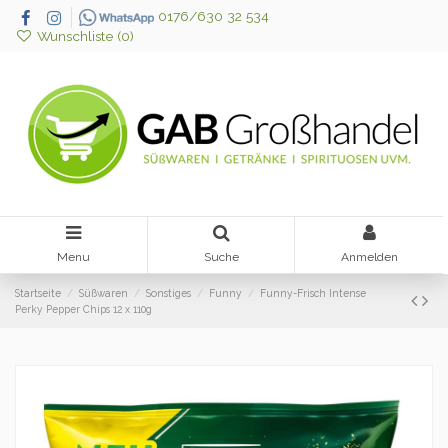
0176/630 32 534
Wunschliste (
0
)
Menu
Suche
Anmelden
Startseite
Süßwaren
Sonstiges
Funny
Funny-Frisch Intense
Perky Pepper Chips 12 x 110g