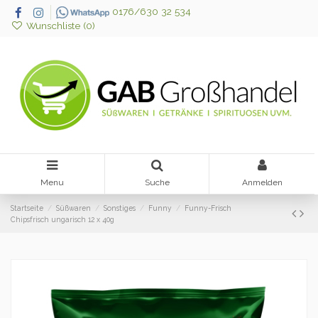
0176/630 32 534
Wunschliste (
0
)
Menu
Suche
Anmelden
Startseite
Süßwaren
Sonstiges
Funny
Funny-Frisch
Chipsfrisch ungarisch 12 x 40g