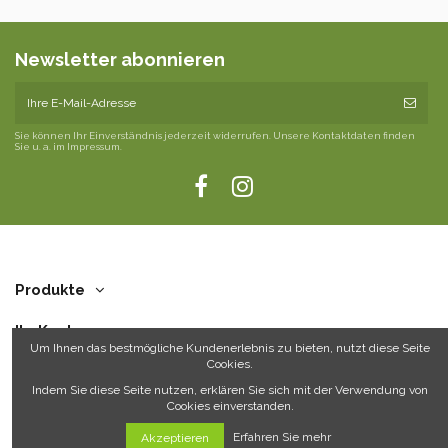
Newsletter abonnieren
Sie können Ihr Einverständnis jederzeit widerrufen. Unsere Kontaktdaten finden
Sie u. a. im Impressum.
Produkte
Ihr Konto
Um Ihnen das bestmögliche Kundenerlebnis zu bieten, nutzt diese Seite
Cookies.
Über uns
Indem Sie diese Seite nutzen, erklären Sie sich mit der Verwendung von
Cookies einverstanden.
Kontakt
Erfahren Sie mehr
Akzeptieren