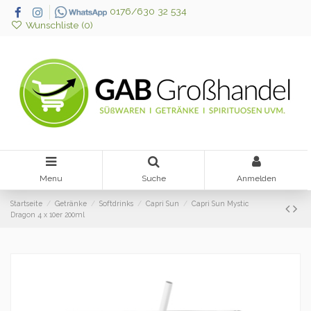
0176/630 32 534
Wunschliste (
0
)
Menu
Suche
Anmelden
Startseite
Getränke
Softdrinks
Capri Sun
Capri Sun Mystic
Dragon 4 x 10er 200ml