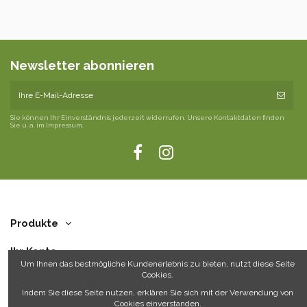
Newsletter abonnieren
Sie können Ihr Einverständnis jederzeit widerrufen. Unsere Kontaktdaten finden
Sie u. a. im Impressum.
Produkte
Ihr Konto
Um Ihnen das bestmögliche Kundenerlebnis zu bieten, nutzt diese Seite
Cookies.
Über uns
Indem Sie diese Seite nutzen, erklären Sie sich mit der Verwendung von
Cookies einverstanden.
Kontakt