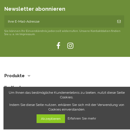
Newsletter abonnieren
Sie können Ihr Einverständnis jederzeit widerrufen. Unsere Kontaktdaten finden
Sie u. a. im Impressum.
Produkte
Ihr Konto
Um Ihnen das bestmögliche Kundenerlebnis zu bieten, nutzt diese Seite
Cookies.
Über uns
Indem Sie diese Seite nutzen, erklären Sie sich mit der Verwendung von
Cookies einverstanden.
Kontakt
Erfahren Sie mehr
Akzeptieren