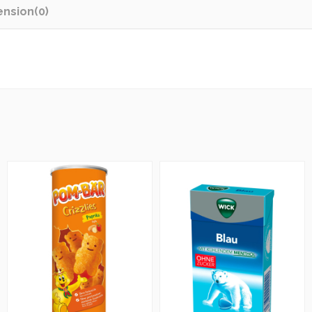
ension
(0)