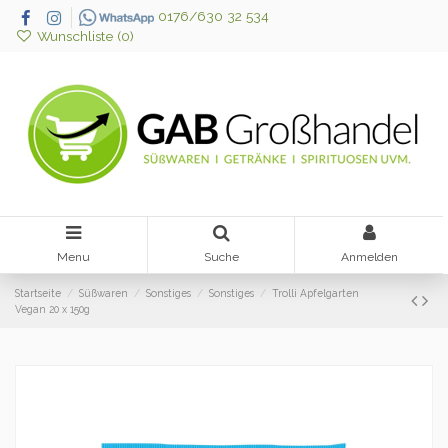
0176/630 32 534
Wunschliste (
0
)
Menu
Suche
Anmelden
Startseite
Süßwaren
Sonstiges
Sonstiges
Trolli Apfelgarten
Vegan 20 x 150g