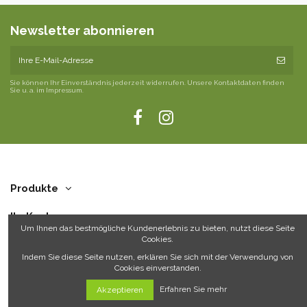
Newsletter abonnieren
Sie können Ihr Einverständnis jederzeit widerrufen. Unsere Kontaktdaten finden
Sie u. a. im Impressum.
Produkte
Ihr Konto
Um Ihnen das bestmögliche Kundenerlebnis zu bieten, nutzt diese Seite
Cookies.
Über uns
Indem Sie diese Seite nutzen, erklären Sie sich mit der Verwendung von
Cookies einverstanden.
Kontakt
Erfahren Sie mehr
Akzeptieren