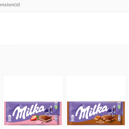
ension
(0)