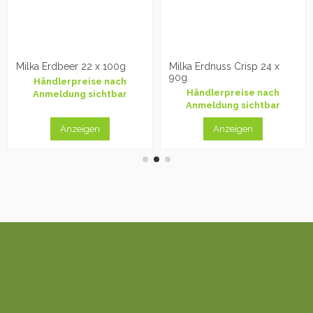
Milka Erdbeer 22 x 100g
Milka Erdnuss Crisp 24 x
90g
Händlerpreise nach
Händlerpreise nach
Anmeldung sichtbar
Anmeldung sichtbar
Anzeigen
Anzeigen