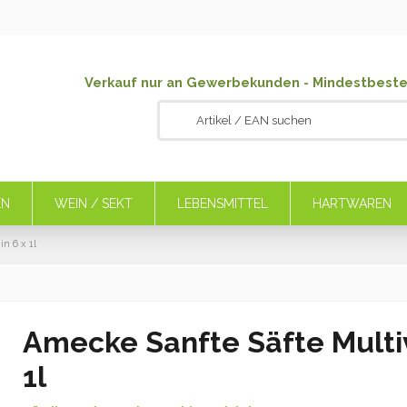
Verkauf nur an Gewerbekunden - Mindestbeste
EN
WEIN / SEKT
LEBENSMITTEL
HARTWAREN
n 6 x 1l
Amecke Sanfte Säfte Multiv
1l