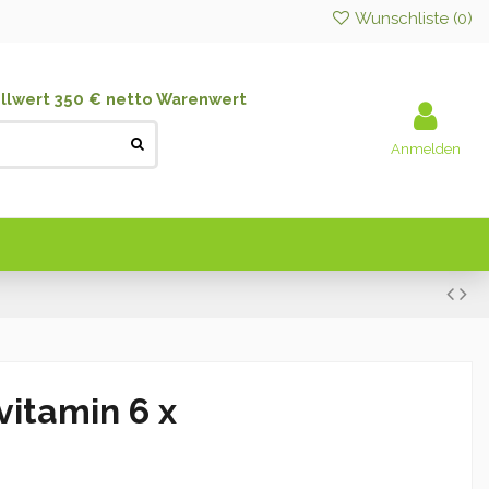
Wunschliste (
0
)
llwert 350 € netto Warenwert
Anmelden
itamin 6 x