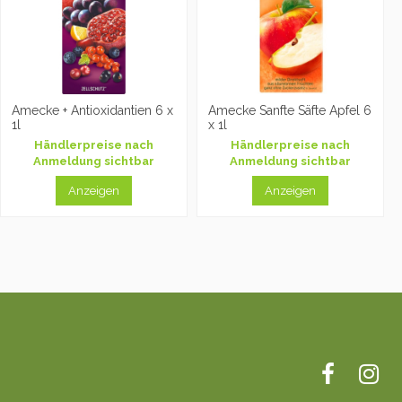
Amecke + Antioxidantien 6 x
Amecke Sanfte Säfte Apfel 6
1l
x 1l
Händlerpreise nach
Händlerpreise nach
Anmeldung sichtbar
Anmeldung sichtbar
Anzeigen
Anzeigen