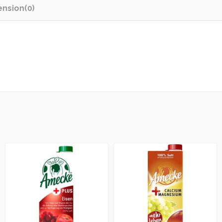
ension
(0)