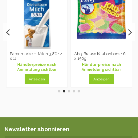
Bärenmarke H-Milch 3,8% 12
Ahoj Brause Kaubonbons 16
x 1l
x 150g
Händlerpreise nach
Händlerpreise nach
Anmeldung sichtbar
Anmeldung sichtbar
Anzeigen
Anzeigen
Newsletter abonnieren