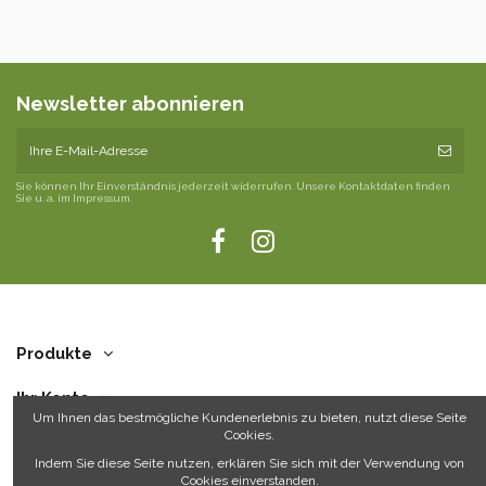
Newsletter abonnieren
Sie können Ihr Einverständnis jederzeit widerrufen. Unsere Kontaktdaten finden
Sie u. a. im Impressum.
Produkte
Ihr Konto
Um Ihnen das bestmögliche Kundenerlebnis zu bieten, nutzt diese Seite
Cookies.
Über uns
Indem Sie diese Seite nutzen, erklären Sie sich mit der Verwendung von
Cookies einverstanden.
Kontakt