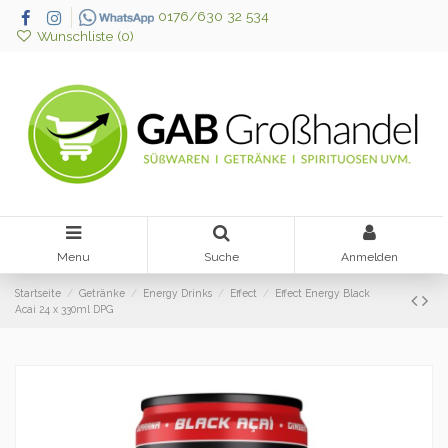
0176/630 32 534
Wunschliste (
0
)
Menu
Suche
Anmelden
Startseite
Getränke
Energy Drinks
Effect
Effect Energy Black
Acai 24 x 330ml DPG