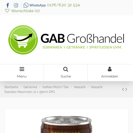
0176/630 32 534
Wunschliste (
0
)
Menu
Suche
Anmelden
Startseite
Getränke
Kaffee/Milch/Tee
Nescafé
Nescafe
Espresso Macchiato 12 x 250ml DPG