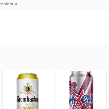
ension
(0)