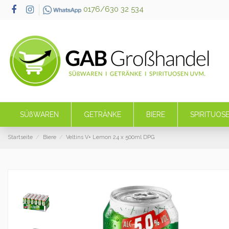
0176/630 32 534
SÜßWAREN
GETRÄNKE
BIERE
SPIRITUOS
Startseite
Biere
Veltins V+ Lemon 24 x 500ml DPG