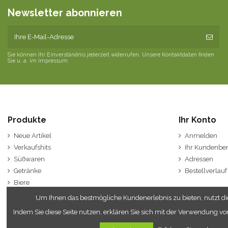
Newsletter abonnieren
Sie können Ihr Einverständnis jederzeit widerrufen. Unsere Kontaktdaten finden
Sie u. a. im Impressum.
Produkte
Ihr Konto
Neue Artikel
Anmelden
Verkaufshits
Ihr Kundenber
Süßwaren
Adressen
Getränke
Bestellverlauf
Biere
Spirituosen
Um Ihnen das bestmögliche Kundenerlebnis zu bieten, nutzt die
Wein / Sekt
Indem Sie diese Seite nutzen, erklären Sie sich mit der Verwendung vo