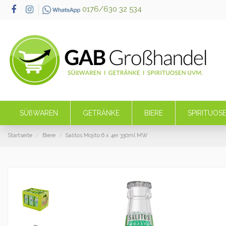
0176/630 32 534
SÜßWAREN
GETRÄNKE
BIERE
SPIRITUOS
Startseite
Biere
Salitos Mojito 6 x 4er 330ml MW