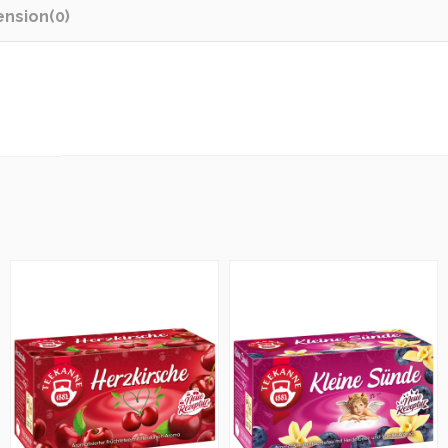
ension
(0)