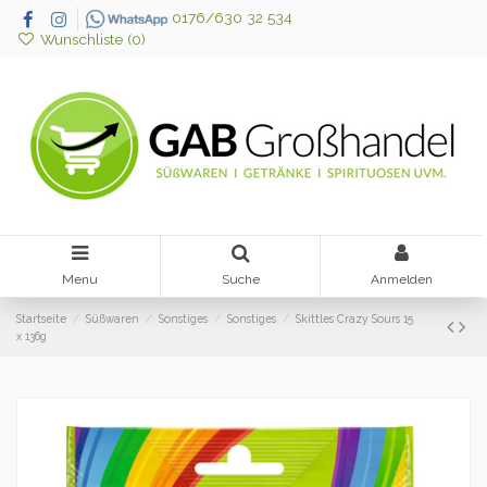
0176/630 32 534
Wunschliste (
0
)
Menu
Suche
Anmelden
Startseite
Süßwaren
Sonstiges
Sonstiges
Skittles Crazy Sours 15
x 136g