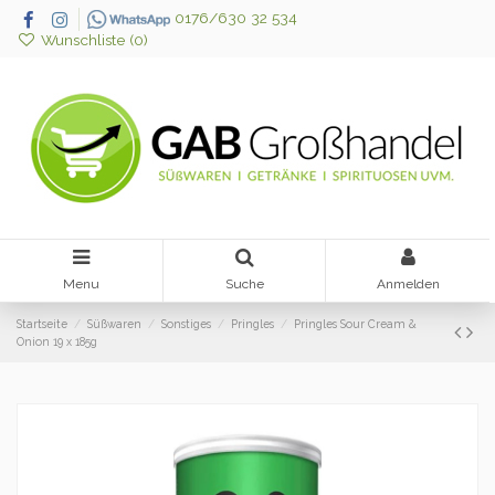
0176/630 32 534
Wunschliste (
0
)
Menu
Suche
Anmelden
Startseite
Süßwaren
Sonstiges
Pringles
Pringles Sour Cream &
Onion 19 x 185g