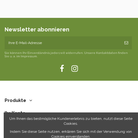
Newsletter abonnieren
Sie können Ihr Einverständnis jederzeit widerrufen. Unsere Kontaktdaten finden
Sie u. a. im Impressum.
Produkte
Ihr Konto
Um Ihnen das bestmögliche Kundenerlebnis zu bieten, nutzt diese Seite
Cookies.
Über uns
Indem Sie diese Seite nutzen, erklären Sie sich mit der Verwendung von
Cookies einverstanden.
Kontakt