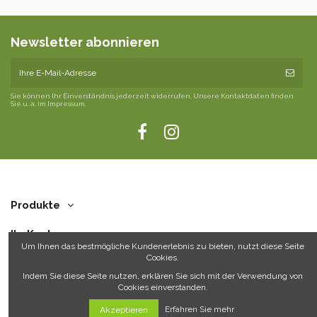
Newsletter abonnieren
Sie können Ihr Einverständnis jederzeit widerrufen. Unsere Kontaktdaten finden
Sie u. a. im Impressum.
Produkte
Ihr Konto
Um Ihnen das bestmögliche Kundenerlebnis zu bieten, nutzt diese Seite
Cookies.
Über uns
Indem Sie diese Seite nutzen, erklären Sie sich mit der Verwendung von
Cookies einverstanden.
Kontakt
Erfahren Sie mehr
Akzeptieren