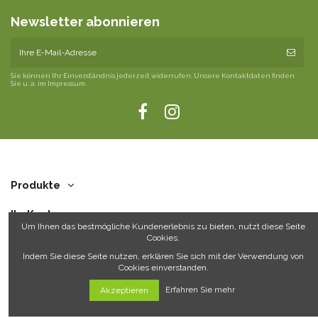
Newsletter abonnieren
Sie können Ihr Einverständnis jederzeit widerrufen. Unsere Kontaktdaten finden
Sie u. a. im Impressum.
Produkte
Ihr Konto
Um Ihnen das bestmögliche Kundenerlebnis zu bieten, nutzt diese Seite
Cookies.
Über uns
Indem Sie diese Seite nutzen, erklären Sie sich mit der Verwendung von
Cookies einverstanden.
Kontakt
Erfahren Sie mehr
Akzeptieren